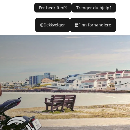
For bedrifter
Trenger du hjelp?
Dekkvelger
Finn forhandlere