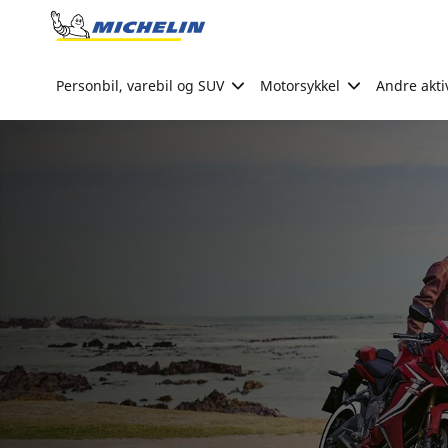
Go to page content
Go to page navigation
Personbil, varebil og SUV
Motorsykkel
Andre akti