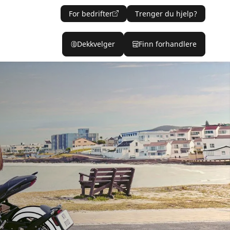
For bedrifter
Trenger du hjelp?
Dekkvelger
Finn forhandlere