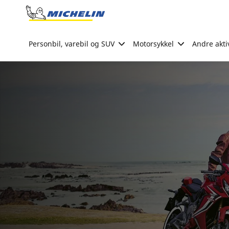
Go to page content
Go to page navigation
Personbil, varebil og SUV
Motorsykkel
Andre akti