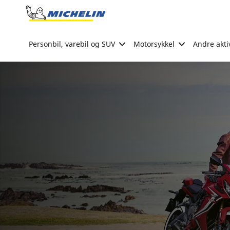
Go to page content
Go to page navigation
Personbil, varebil og SUV
Motorsykkel
Andre akti