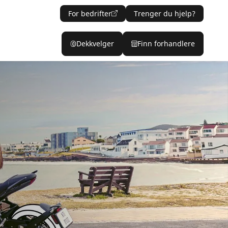
For bedrifter
Trenger du hjelp?
Dekkvelger
Finn forhandlere