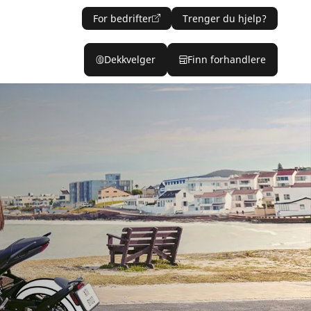
For bedrifter
Trenger du hjelp?
Dekkvelger
Finn forhandlere