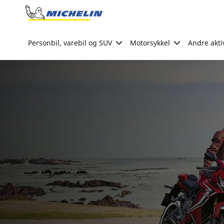
Go to page content
Go to page navigation
Personbil, varebil og SUV
Motorsykkel
Andre akti