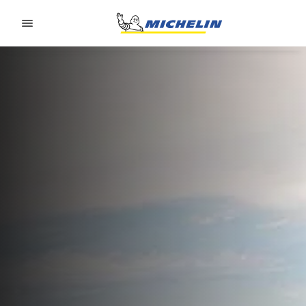
Go to page content
Go to page navigation