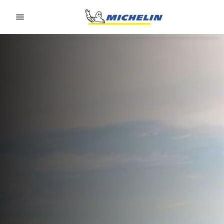
Go to page content
Go to page navigation