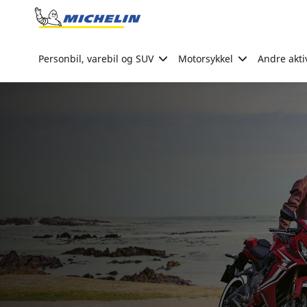
Go to page content
Go to page navigation
Personbil, varebil og SUV
Motorsykkel
Andre akti