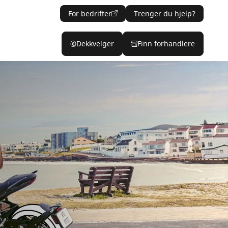
For bedrifter
Trenger du hjelp?
Dekkvelger
Finn forhandlere