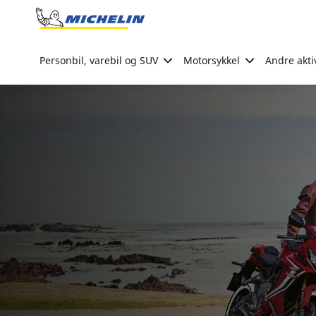
Go to page content
Go to page navigation
Personbil, varebil og SUV
Motorsykkel
Andre akti