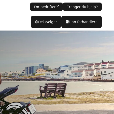
For bedrifter
Trenger du hjelp?
Dekkvelger
Finn forhandlere