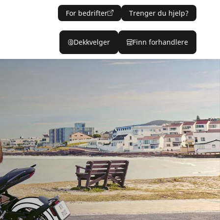
For bedrifter
Trenger du hjelp?
Dekkvelger
Finn forhandlere