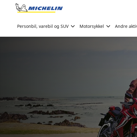
Go to page content
Go to page navigation
Personbil, varebil og SUV
Motorsykkel
Andre akti