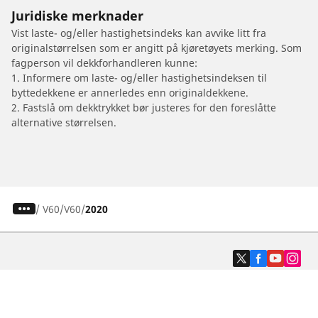
Juridiske merknader
Vist laste- og/eller hastighetsindeks kan avvike litt fra
originalstørrelsen som er angitt på kjøretøyets merking. Som
fagperson vil dekkforhandleren kunne:
1. Informere om laste- og/eller hastighetsindeksen til
byttedekkene er annerledes enn originaldekkene.
2. Fastslå om dekktrykket bør justeres for den foreslåtte
alternative størrelsen.
/
V60
V60
2020
Dekk til personbil, varebil og SUV