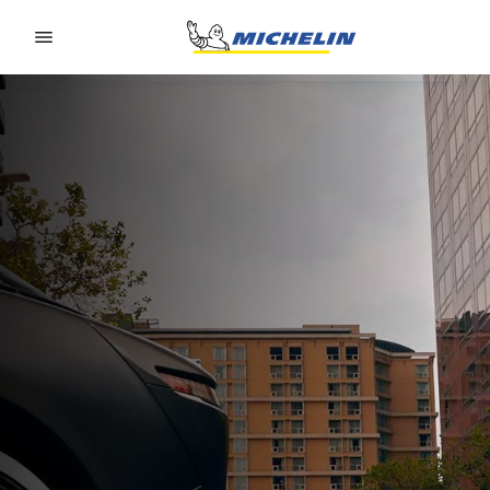
Go to page content
Go to page navigation