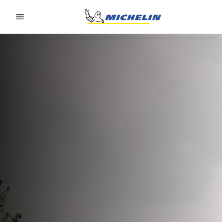
Go to page content
Go to page navigation