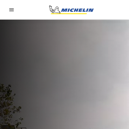
Go to page content
Go to page navigation