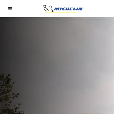
Go to page content
Go to page navigation