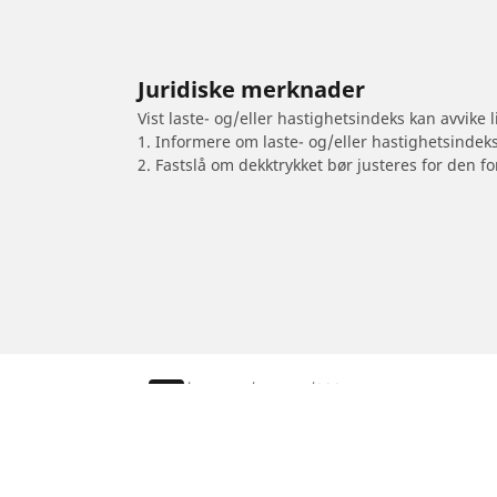
Juridiske merknader
Vist laste- og/eller hastighetsindeks kan avvike
1. Informere om laste- og/eller hastighetsindek
2. Fastslå om dekktrykket bør justeres for den fo
/
Touran
Touran
2007