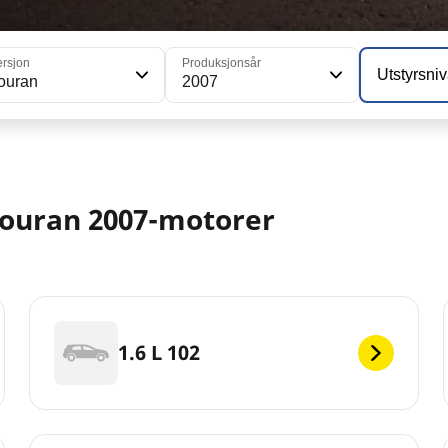
ersjon
Produksjonsår
Utstyrsni
ouran
2007
ouran 2007-motorer
1.6 L 102