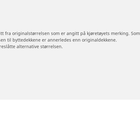
 litt fra originalstørrelsen som er angitt på kjøretøyets merking. S
sen til byttedekkene er annerledes enn originaldekkene.
reslåtte alternative størrelsen.