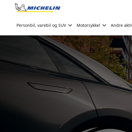
Go to page content
Go to page navigation
Personbil, varebil og SUV
Motorsykkel
Andre akti