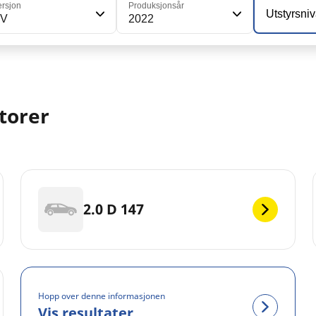
ersjon
Produksjonsår
Utstyrsni
V
2022
torer
2.0 D 147
Hopp over denne informasjonen
Vis resultater