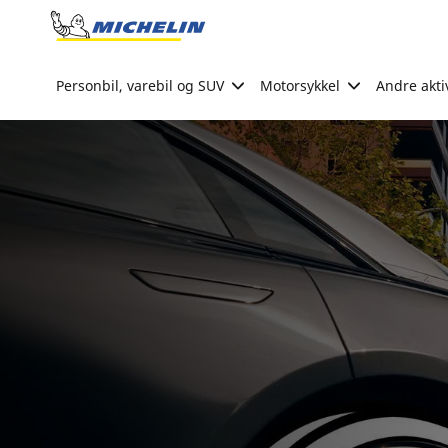
Go to page content
Go to page navigation
Personbil, varebil og SUV
Motorsykkel
Andre akti