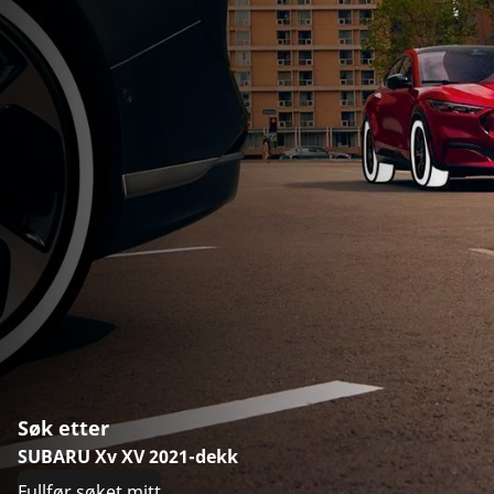
Søk etter
SUBARU Xv XV 2021-dekk
Fullfør søket mitt