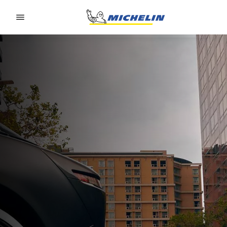
Go to page content
Go to page navigation