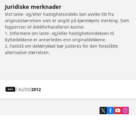
Juridiske merknader
Vist laste- og/eller hastighetsindeks kan avvike litt fra
originalstørrelsen som er angitt på kjøretøyets merking. Som
fagperson vil dekkforhandleren kunne:
1. Informere om laste- og/eller hastighetsindeksen til
byttedekkene er annerledes enn originaldekkene.
2. Fastslå om dekktrykket bør justeres for den foreslåtte
alternative størrelsen.
/
Xv
XV
2012
Dekk til personbil, varebil og SUV