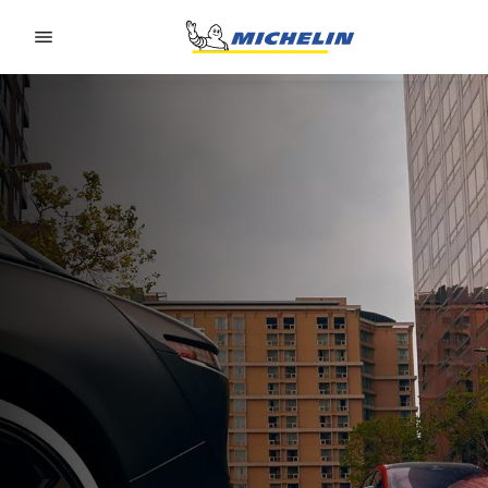
Go to page content
Go to page navigation