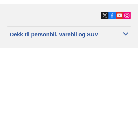
Dekk til personbil, varebil og SUV
Dekk til motorsykkel og moped
Forhandlere
Trenger du hjelp?
Informasjonskapsler
Personvernpolitikk
Betingelser og vilkår
Generelle Betingelser