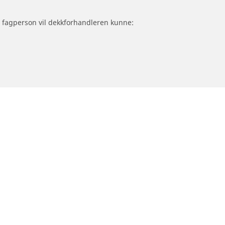
om fagperson vil dekkforhandleren kunne:
Trenger du hjelp?
Råd og tips for dekk til personbil, varebil og