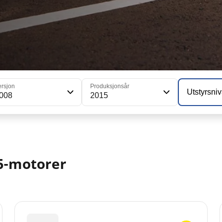
ersjon
Produksjonsår
Utstyrsni
008
2015
15-motorer