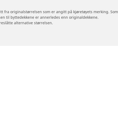
 litt fra originalstørrelsen som er angitt på kjøretøyets merking. S
sen til byttedekkene er annerledes enn originaldekkene.
reslåtte alternative størrelsen.
Din konfigurasjon
otorsykkel og moped
Forhandlere
Finn forhandlere av bildekk