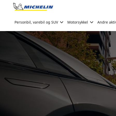
Go to page content
Go to page navigation
Personbil, varebil og SUV
Motorsykkel
Andre akti