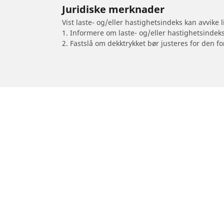
Juridiske merknader
Vist laste- og/eller hastighetsindeks kan avvike
1. Informere om laste- og/eller hastighetsindek
2. Fastslå om dekktrykket bør justeres for den fo
/
5008
5008
2015
Dekk til personbil, varebil og SUV
Dekk til m
Se alle dekk
Se alle dekk