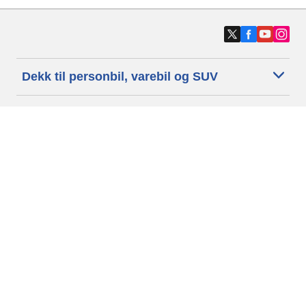
Dekk til personbil, varebil og SUV
Dekk til motorsykkel og moped
Forhandlere
Trenger du hjelp?
Informasjonskapsler
Personvernpolitikk
Betingelser og vilkår
Generelle Betingelser