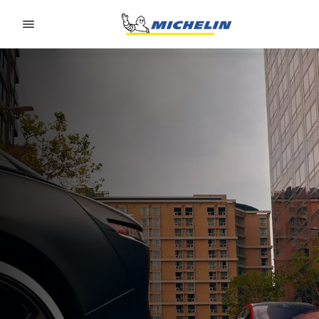
Go to page content
Go to page navigation