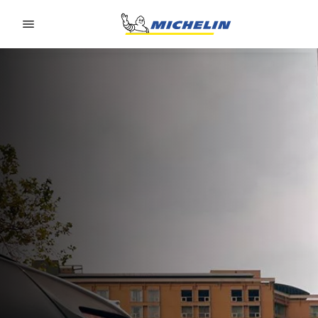
Go to page content
Go to page navigation