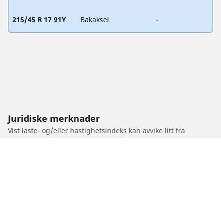
215/45 R 17 91Y
Bakaksel
-
Juridiske merknader
Vist laste- og/eller hastighetsindeks kan avvike litt fra
originalstørrelsen som er angitt på kjøretøyets merking. Som
fagperson vil dekkforhandleren kunne:
1. Informere om laste- og/eller hastighetsindeksen til
byttedekkene er annerledes enn originaldekkene.
2. Fastslå om dekktrykket bør justeres for den foreslåtte
alternative størrelsen.