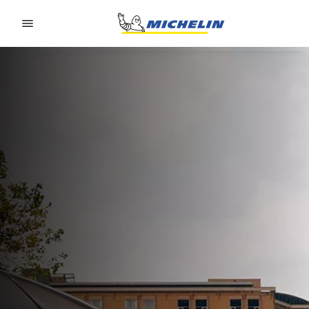
Go to page content
Go to page navigation