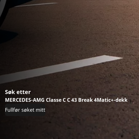
Søk etter
MERCEDES-AMG Classe C C 43 Break 4Matic+-dekk
Fullfør søket mitt