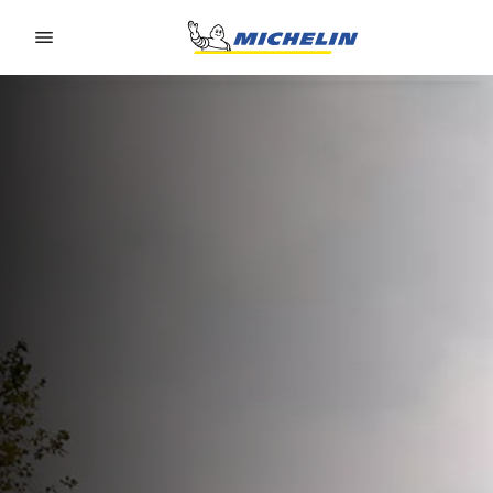
Go to page content
Go to page navigation