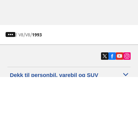
/
V8
V8
1993
Dekk til personbil, varebil og SUV
Dekk til motorsykkel og moped
Forhandlere
Trenger du hjelp?