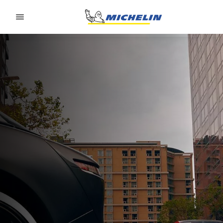
Go to page content
Go to page navigation