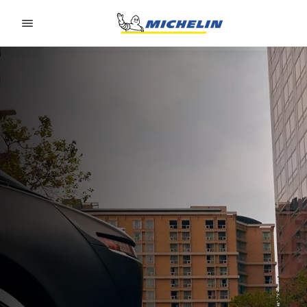
Go to page content
Go to page navigation