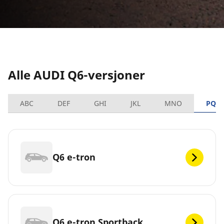
Alle AUDI Q6-versjoner
ABC
DEF
GHI
JKL
MNO
PQR
Q6 e-tron
Q6 e-tron Sportback