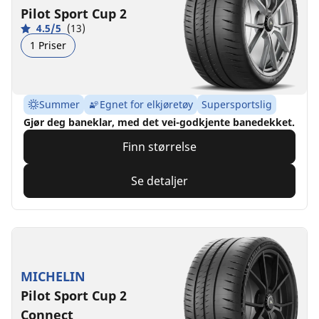
Pilot Sport Cup 2
4.5/5
(13)
1 Priser
Summer
Egnet for elkjøretøy
Supersportslig
Gjør deg baneklar, med det vei-godkjente banedekket.
Finn størrelse
Se detaljer
MICHELIN
Pilot Sport Cup 2
Connect