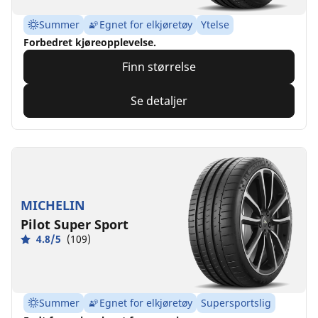
Summer
Egnet for elkjøretøy
Ytelse
Forbedret kjøreopplevelse.
Finn størrelse
Se detaljer
MICHELIN
Pilot Super Sport
4.8/5
(109)
Summer
Egnet for elkjøretøy
Supersportslig