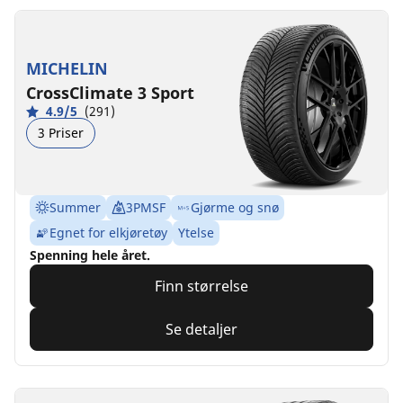
MICHELIN
CrossClimate 3 Sport
4.9/5
(291)
3 Priser
Summer
3PMSF
Gjørme og snø
Egnet for elkjøretøy
Ytelse
Spenning hele året.
Finn størrelse
Se detaljer