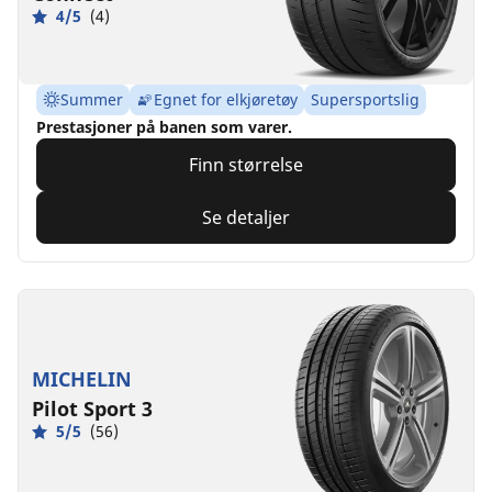
4/5
(4)
Summer
Egnet for elkjøretøy
Supersportslig
Prestasjoner på banen som varer.
Finn størrelse
Se detaljer
MICHELIN
Pilot Sport 3
5/5
(56)