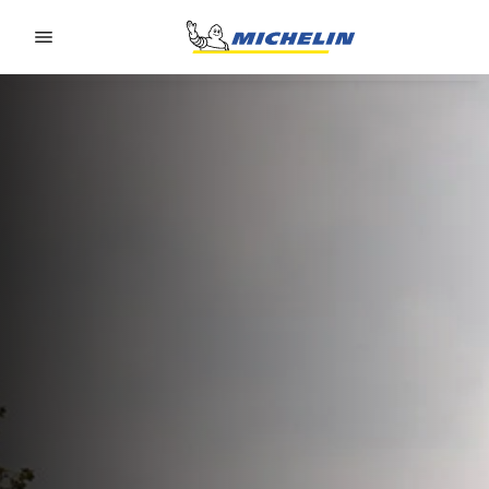
Go to page content
Go to page navigation