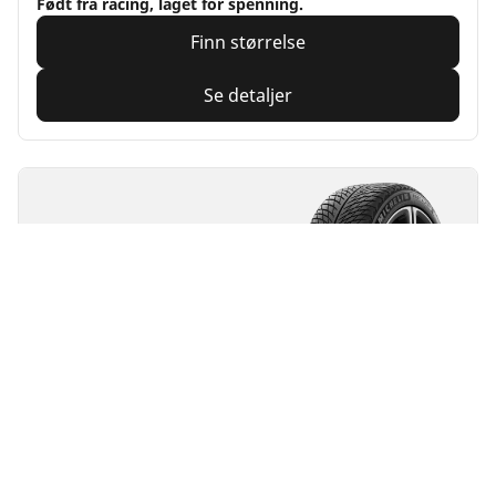
Født fra racing, laget for spenning.
Finn størrelse
Se detaljer
MICHELIN
Pilot Alpin 5
4/5
(2)
4 Priser
Winter
3PMSF
Gjørme og snø
Egnet for elkjøretøy
Ytelse
Veikontroll laget for å vare under vanskelige
vinterforhold.