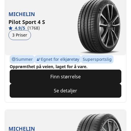
MICHELIN
Pilot Sport 4 S
4.9/5
(1768)
3 Priser
Summer
Egnet for elkjøretøy
Supersportslig
Opprømthet på veien, laget for å vare.
Finn størrelse
Se detaljer
MICHELIN