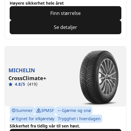
Høyere sikkerhet hele året
Finn størrelse
Se detaljer
MICHELIN
CrossClimate+
4.8/5
(419)
Summer
3PMSF
Gjørme og snø
Egnet for elkjøretøy
Trygghet i hverdagen
Sikkerhet fra tidlig vår til sen høst.