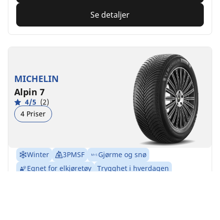
Se detaljer
MICHELIN
Alpin 7
4/5
(2)
4 Priser
Winter
3PMSF
Gjørme og snø
Egnet for elkjøretøy
Trygghet i hverdagen
Føl deg trygg uansett hvor du kjører i løpet av
vinteren
Finn størrelse