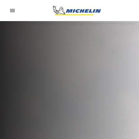
Go to page content
Go to page navigation