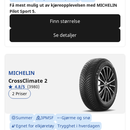
Få mest mulig ut av kjøreopplevelsen med MICHELIN
Pilot Sport 5.
Finn størrelse
Se detaljer
MICHELIN
CrossClimate 2
4.8/5
(3980)
2 Priser
Summer
3PMSF
Gjørme og snø
Egnet for elkjøretøy
Trygghet i hverdagen