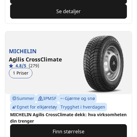
Se detaljer
MICHELIN
Agilis CrossClimate
4.8/5
(279)
1 Priser
Summer
3PMSF
Gjørme og snø
Egnet for elkjøretøy
Trygghet i hverdagen
MICHELIN Agilis CrossClimate dekk: hva virksomheten
din trenger
Finn størrelse