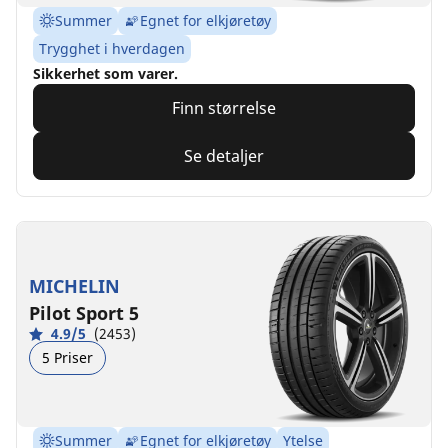
Summer
Egnet for elkjøretøy
Trygghet i hverdagen
Sikkerhet som varer.
Finn størrelse
Se detaljer
MICHELIN
Pilot Sport 5
4.9/5
(2453)
5 Priser
Summer
Egnet for elkjøretøy
Ytelse