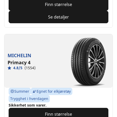
Finn størrelse
Se detaljer
MICHELIN
Primacy 4
4.8/5
(1554)
Summer
Egnet for elkjøretøy
Trygghet i hverdagen
Sikkerhet som varer.
Finn størrelse