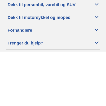
Dekk til personbil, varebil og SUV
Dekk til motorsykkel og moped
Forhandlere
Trenger du hjelp?
Informasjonskapsler
Personvernpolitikk
Betingelser og vilkår
Generelle Betingelser
Tilgjengelighet
Vilkår for publisering og behandling av anmeldelser
Etiske retningslinjer