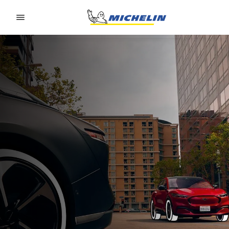
Go to page content
Go to page navigation