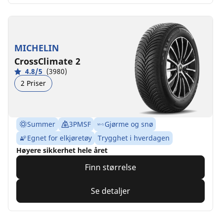
MICHELIN
CrossClimate 2
4.8/5
(3980)
2 Priser
Summer
3PMSF
Gjørme og snø
Egnet for elkjøretøy
Trygghet i hverdagen
Høyere sikkerhet hele året
Finn størrelse
Se detaljer