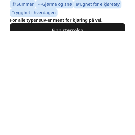
Summer
Gjørme og snø
Egnet for elkjøretøy
Trygghet i hverdagen
For alle typer suv-er ment for kjøring på vei.
Finn størrelse
Se detaljer
MICHELIN
Alpin 7
4/5
(2)
4 Priser
Winter
3PMSF
Gjørme og snø