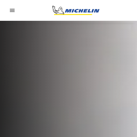
Go to page content
Go to page navigation