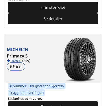
Finn størrelse
Se detaljer
MICHELIN
Primacy 5
4.9/5
(359)
6 Priser
Summer
Egnet for elkjøretøy
Trygghet i hverdagen
Sikkerhet som varer.