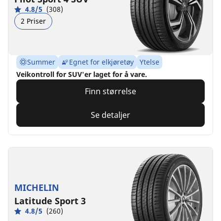
4.8/5
(308)
2 Priser
Summer
Egnet for elkjøretøy
Ytelse
Veikontroll for SUV'er laget for å vare.
Finn størrelse
Se detaljer
MICHELIN
Latitude Sport 3
4.8/5
(260)