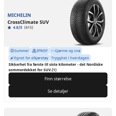
MICHELIN
CrossClimate SUV
4.8/5
(415)
Summer
3PMSF
Gjørme og snø
Egnet for elkjøretøy
Trygghet i hverdagen
Sikkerhet fra første til siste kilometer - det Nordiske
sommerdekket for SUV.(1)
Finn størrelse
Se detaljer