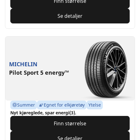
Finn størrelse
Se detaljer
MICHELIN
Pilot Sport 5 energy™
Summer
Egnet for elkjøretøy
Ytelse
Nyt kjøreglede, spar energi(3).
Finn størrelse
Se detaljer