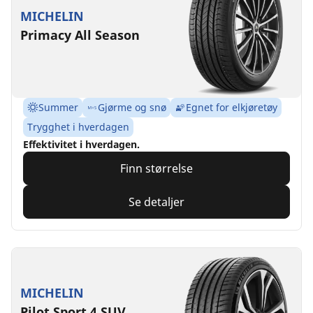
MICHELIN
Primacy All Season
Summer
Gjørme og snø
Egnet for elkjøretøy
Trygghet i hverdagen
Effektivitet i hverdagen.
Finn størrelse
Se detaljer
MICHELIN
Pilot Sport 4 SUV