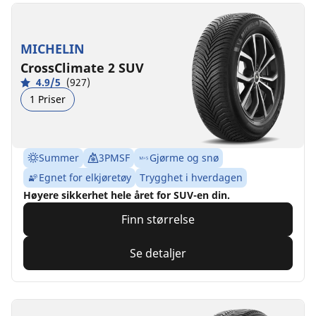
MICHELIN
CrossClimate 2 SUV
4.9/5
(927)
1 Priser
Summer
3PMSF
Gjørme og snø
Egnet for elkjøretøy
Trygghet i hverdagen
Høyere sikkerhet hele året for SUV-en din.
Finn størrelse
Se detaljer