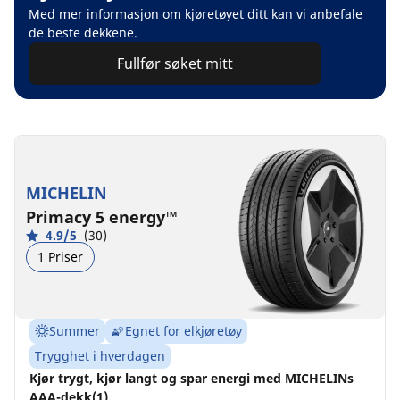
Med mer informasjon om kjøretøyet ditt kan vi anbefale
de beste dekkene.
Fullfør søket mitt
MICHELIN
Primacy 5 energy™
4.9/5
(30)
1 Priser
Summer
Egnet for elkjøretøy
Trygghet i hverdagen
Kjør trygt, kjør langt og spar energi med MICHELINs
AAA-dekk(1).