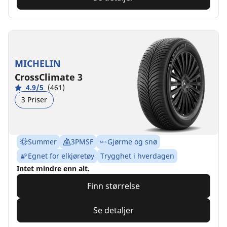
MICHELIN
CrossClimate 3
4.9/5
(461)
3 Priser
Summer
3PMSF
Gjørme og snø
Egnet for elkjøretøy
Trygghet i hverdagen
Intet mindre enn alt.
Finn størrelse
Se detaljer