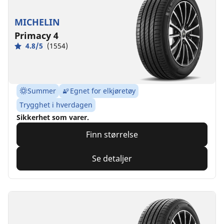
MICHELIN
Primacy 4
4.8/5
(1554)
Summer
Egnet for elkjøretøy
Trygghet i hverdagen
Sikkerhet som varer.
Finn størrelse
Se detaljer