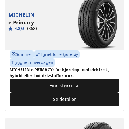
MICHELIN
e.Primacy
4.8/5
(368)
Summer
Egnet for elkjøretøy
Trygghet i hverdagen
MICHELIN e.PRIMACY: for kjøretøy med elektrisk,
hybrid eller lavt drivstofforbruk.
Finn størrelse
Se detaljer