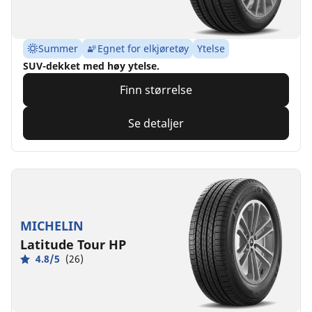
Summer
Egnet for elkjøretøy
Ytelse
SUV-dekket med høy ytelse.
Finn størrelse
Se detaljer
MICHELIN
Latitude Tour HP
4.8/5
(26)